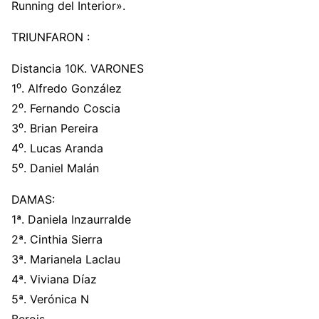
Running del Interior».
TRIUNFARON :
Distancia 10K. VARONES
1⁰. Alfredo González
2⁰. Fernando Coscia
3⁰. Brian Pereira
4⁰. Lucas Aranda
5⁰. Daniel Malán
DAMAS:
1ª. Daniela Inzaurralde
2ª. Cinthia Sierra
3ª. Marianela Laclau
4ª. Viviana Díaz
5ª. Verónica N