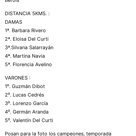
Berois
DISTANCIA 5KMS. :
DAMAS
1ª. Barbara Rivero
2ª. Eloisa Del Curti
3ª.Silvana Salarrayán
4ª. Martina Navia
5ª. Florencia Avelino
VARONES :
1⁰. Guzmán Dibot
2⁰. Lucas Cedrés
3⁰. Lorenzo García
4⁰. Germán Aranda
5⁰. Valentín Del Curti
Posan para la foto los campeones, temporada