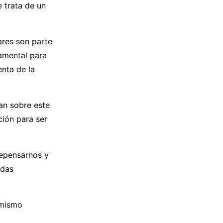
 trata de un
ares son parte
amental para
nta de la
an sobre este
ción para ser
 repensarnos y
adas
 mismo