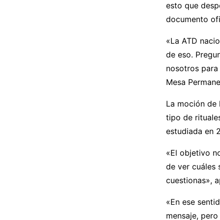
esto que despe
documento ofic
«La ATD nacion
de eso. Pregun
nosotros para
Mesa Permanent
La moción de l
tipo de ritual
estudiada en 
«El objetivo n
de ver cuáles
cuestionas», a
«En ese senti
mensaje, pero 