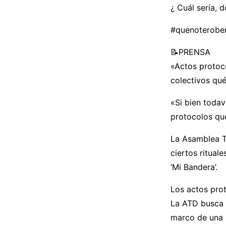
¿ Cuál sería, 
#quenoterobenl
📝PRENSA
«Actos protoco
colectivos qué
«Si bien todav
protocolos que
La Asamblea T
ciertos ritual
‘Mi Bandera’.
Los actos prot
La ATD busca c
marco de una b