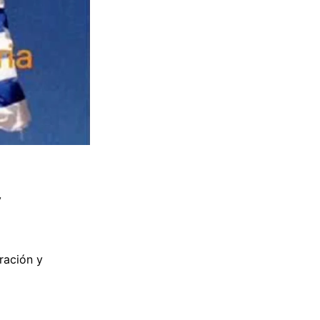
y
ración y