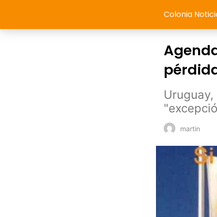
Colonia Notici
Agenda 
pérdida
Uruguay, 
"excepció
martin