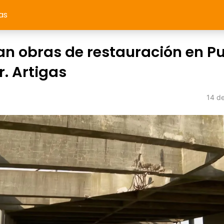
as
ian obras de restauración en P
r. Artigas
14 d