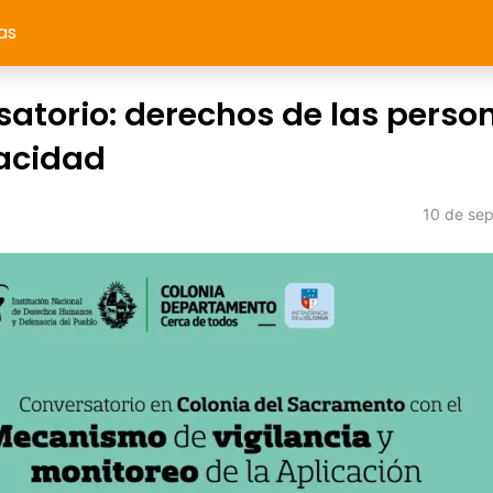
as
atorio: derechos de las perso
acidad
10 de se