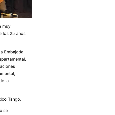
na muy
e los 25 años
e la Embajada
Departamental,
laciones
amental,
de la
tico Tangó.
e se