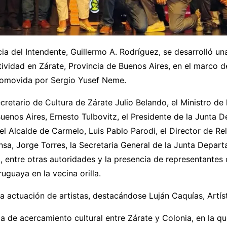
ia del Intendente, Guillermo A. Rodríguez, se desarrolló u
ividad en Zárate, Provincia de Buenos Aires, en el marco d
promovida por Sergio Yusef Neme.
ecretario de Cultura de Zárate Julio Belando, el Ministro d
enos Aires, Ernesto Tulbovitz, el Presidente de la Junta 
 el Alcalde de Carmelo, Luis Pablo Parodi, el Director de Re
nsa, Jorge Torres, la Secretaria General de la Junta Depart
, entre otras autoridades y la presencia de representantes 
ruguaya en la vecina orilla.
a actuación de artistas, destacándose Luján Caquías, Artís
a de acercamiento cultural entre Zárate y Colonia, en la qu