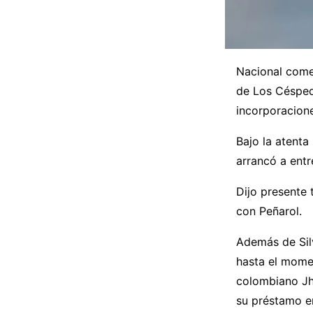
Nacional come
de Los Césped
incorporacion
Bajo la atenta 
arrancó a entr
Dijo presente t
con Peñarol.
Además de Silv
hasta el momen
colombiano Jh
su préstamo e