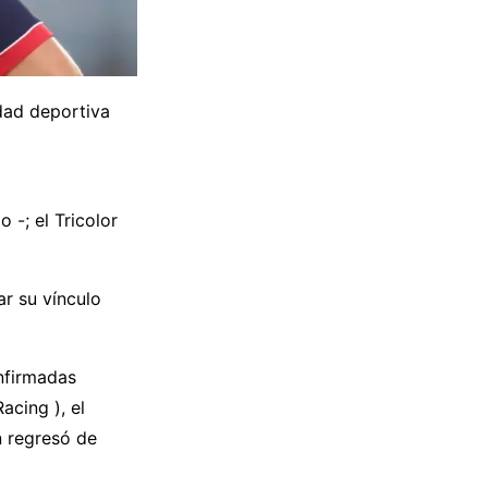
dad deportiva
 -; el Tricolor
ar su vínculo
nfirmadas
acing ), el
 regresó de