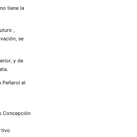
no tiene la
uturo ,
ovación, se
rior, y de
ata.
 Peñarol el
es Concepción
rtivo