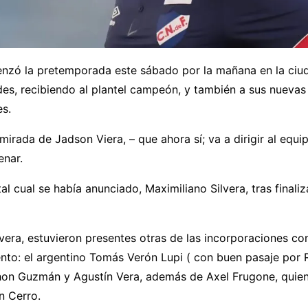
nzó la pretemporada este sábado por la mañana en la ciu
es, recibiendo al plantel campeón, y también a sus nuevas
es.
mirada de Jadson Viera, – que ahora sí; va a dirigir al equipo
enar.
al cual se había anunciado, Maximiliano Silvera, tras finaliz
era, estuvieron presentes otras de las incorporaciones co
to: el argentino Tomás Verón Lupi ( con buen pasaje por R
on Guzmán y Agustín Vera, además de Axel Frugone, quien
n Cerro.