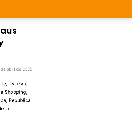
naus
y
 de abril de 2025
te, realizará
nia Shopping,
oba, República
e la