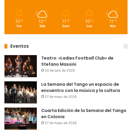
12
12
11
10
11
℃
℃
℃
℃
℃
Vie
Sáb
Dom
Lun
Mar
Eventos
Teatro: «Ladies Football Club» de
Stefano Massini
24 de julio de 2026
La Semana del Tango un espacio de
encuentro con la música y la cultura
27 de mayo de 2026
Cuarta Edición de la Semana del Tango
en Colonia
27 de mayo de 2026