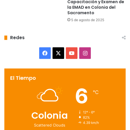
Capacitación y Examen de
la EMAD en Colonia del
Sacramento
5 de agosto de 2025
Redes
Facebook
X
YouTube
Instagram
El Tiempo
6
℃
Colonia
12º - 6º
82%
4.39 km/h
Scattered Clouds