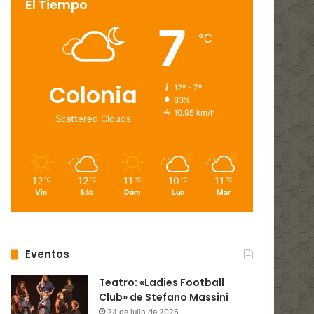
El Tiempo
7
℃
Colonia
12º - 7º
83%
10.95 km/h
Scattered Clouds
12
12
11
10
11
℃
℃
℃
℃
℃
Vie
Sáb
Dom
Lun
Mar
Eventos
Teatro: «Ladies Football
Club» de Stefano Massini
24 de julio de 2026