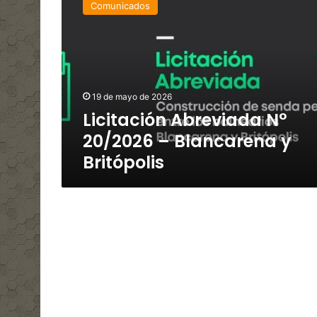
Comunicados
N°
20/2026
–
Blancarena
y
Britópolis
19 de mayo de 2026
Licitación Abreviada N°
20/2026 – Blancarena y
Britópolis