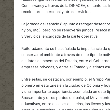
Conservancy a través de la DINACEA, en tanto las 
recolectores, personal y otros servicios.
La jornada del sábado 8 apunta a recoger desechos n
nylon, etc.), pero no se removerán juncos, resaca 
y Servicios, encargada de la parte operativa.
Reiteradamente se ha señalado la importancia de q
conservar el ambiente a través de este tipo de acti
distintos estamentos del Estado, entre el Gobierno
empresas privadas, y entre el Estado y distintas as
Entre éstas, se destacan, por ejemplo, el Grupo P
pionero en esta tarea en la ciudad de Colonia y hoy
y una importante experiencia acumulada en este ti
Sacramento y otros puntos del país), el Movimiento
educativas, entre ellas las escuelas, los liceos y l
otras, que permiten llevar adelante este tipo de ini