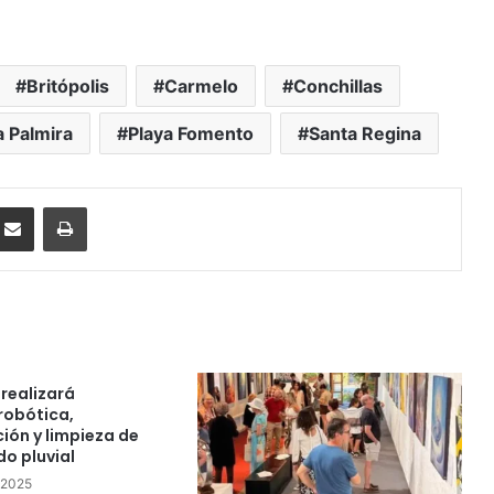
Britópolis
Carmelo
Conchillas
 Palmira
Playa Fomento
Santa Regina
ssenger
Compartir por correo electrónico
Imprimir
realizará
robótica,
ión y limpieza de
do pluvial
e 2025