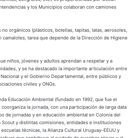
Intendencias y los Municipios colaboran con camiones
o orgánicos (plásticos, botellas, tapitas, latas, aerosoles,
ni camalotes, tarea que depende de la Dirección de Higiene
ue niños, jóvenes y adultos aprendan a respetar y a
vidades, y se ha destacado la importante articulación entre
 Nacional y el Gobierno Departamental, entre públicos y
ociaciones civiles y ONGs.
anda Educación Ambiental (fundado en 1992, que fue el
 coorganiza la jornada, con una participación de larga data
po de jornadas y en educación ambiental en Colonia del
 Scout y distintas comisiones, entidades e instituciones
as escuelas técnicas, la Alianza Cultural Uruguay-EEUU y
ciativas que contribuye al cuidado de nuestras playas y al