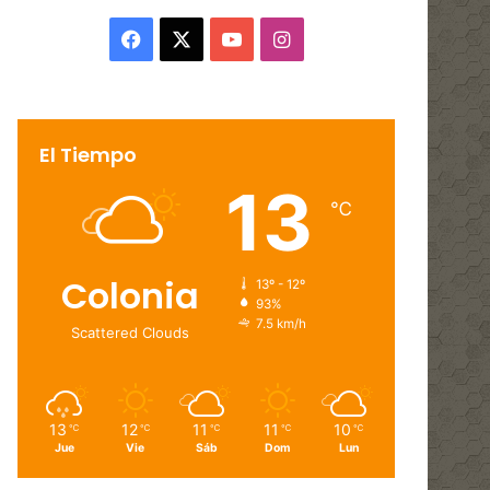
Facebook
X
YouTube
Instagram
El Tiempo
13
℃
Colonia
13º - 12º
93%
7.5 km/h
Scattered Clouds
13
12
11
11
10
℃
℃
℃
℃
℃
Jue
Vie
Sáb
Dom
Lun