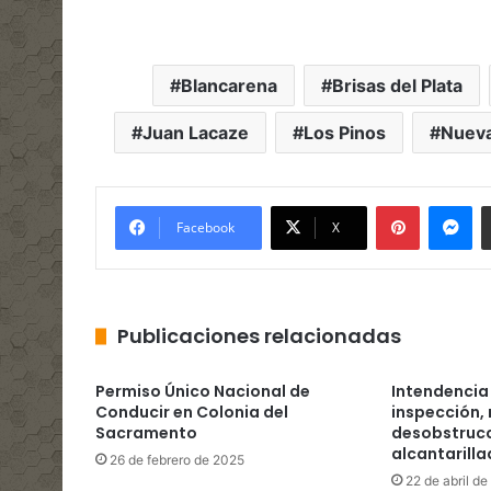
Blancarena
Brisas del Plata
Juan Lacaze
Los Pinos
Nueva
Pinterest
Me
Facebook
X
Publicaciones relacionadas
Permiso Único Nacional de
Intendencia 
Conducir en Colonia del
inspección, 
Sacramento
desobstrucc
alcantarilla
26 de febrero de 2025
22 de abril d