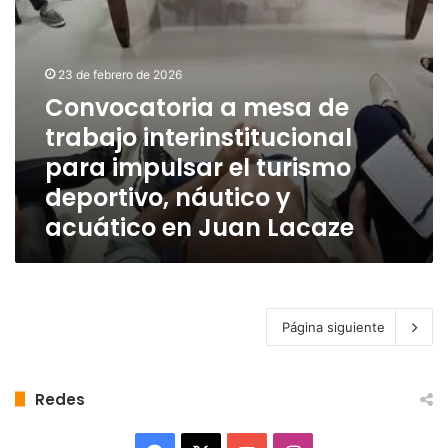
turismo
deportivo,
náutico
y
23 de febrero de 2026
acuático
Convocatoria a mesa de
en
trabajo interinstitucional
Juan
Lacaze
para impulsar el turismo
deportivo, náutico y
acuático en Juan Lacaze
Página siguiente
Redes