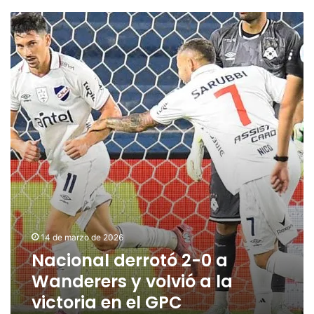
Nacional
derrotó
2-
0
a
Wanderers
y
volvió
a
la
victoria
en
el
GPC
14 de marzo de 2026
Nacional derrotó 2-0 a
Wanderers y volvió a la
victoria en el GPC