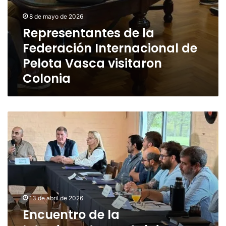
8 de mayo de 2026
Representantes de la
Federación Internacional de
Pelota Vasca visitaron
Colonia
Encuentro
de
la
Interdepartamental
de
Directores
de
Deportes
13 de abril de 2026
Encuentro de la