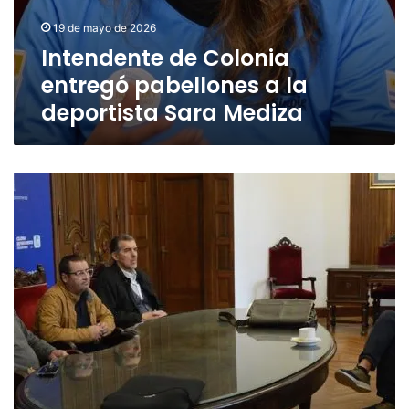
19 de mayo de 2026
Intendente de Colonia
entregó pabellones a la
deportista Sara Mediza
Representantes
de
la
Federación
Internacional
de
Pelota
Vasca
visitaron
Colonia