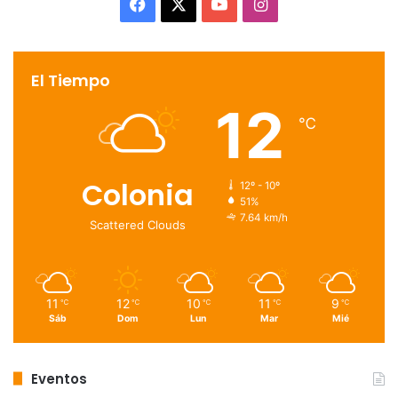
Facebook
X
YouTube
Instagram
El Tiempo
12
℃
Colonia
12º - 10º
51%
7.64 km/h
Scattered Clouds
11
12
10
11
9
℃
℃
℃
℃
℃
Sáb
Dom
Lun
Mar
Mié
Eventos