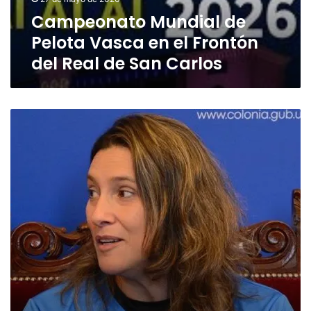
del
Campeonato Mundial de
Real
de
Pelota Vasca en el Frontón
San
del Real de San Carlos
Carlos
Intendente
de
Colonia
entregó
pabellones
a
la
deportista
Sara
Mediza