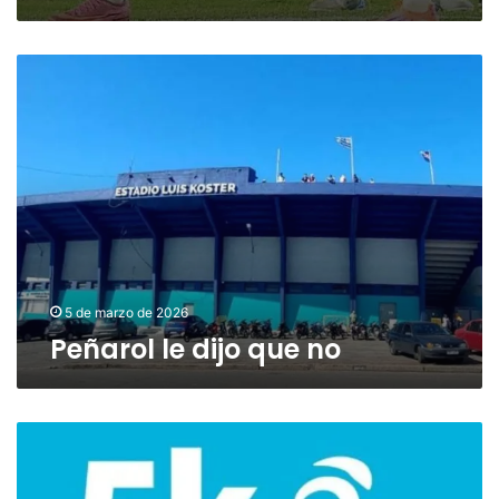
Peñarol
le
dijo
que
no
5 de marzo de 2026
Peñarol le dijo que no
“5k
MUJER
ME