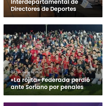
Interdepartamental de
Directores de Deportes
«La
rojita»
Federada
perdió
ante
Soriano
por
penales
23 de marzo de 2026
«La rojita» Federada perdió
ante Soriano por penales
La