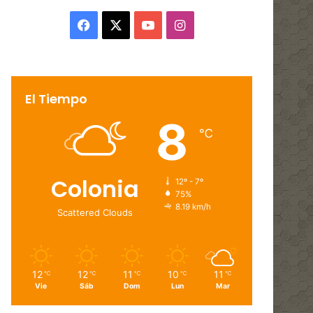
Facebook
X
YouTube
Instagram
El Tiempo
8
℃
Colonia
12º - 7º
75%
8.19 km/h
Scattered Clouds
12
12
11
10
11
℃
℃
℃
℃
℃
Vie
Sáb
Dom
Lun
Mar