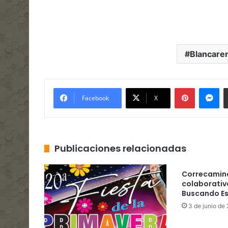
Blancare
Pinterest
Me
Facebook
X
Publicaciones relacionadas
Correcamina
colaborativ
Buscando E
3 de junio de