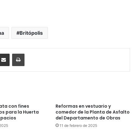
na
Britópolis
ssenger
Compartir por correo electrónico
Imprimir
ta con fines
Reformas en vestuario y
os para la Huerta
comedor de la Planta de Asfalto
spacios
del Departamento de Obras
 2025
11 de febrero de 2025