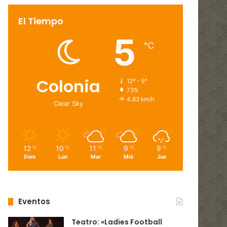
El Tiempo
5
℃
Colonia
12º - 5º
73%
4.83 km/h
Clear Sky
12
10
11
9
9
℃
℃
℃
℃
℃
Dom
Lun
Mar
Mié
Jue
Eventos
Teatro: «Ladies Football