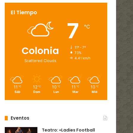
El Tiempo
7
℃
Colonia
11º - 7º
73%
4.41 km/h
Scattered Clouds
11
12
10
11
10
℃
℃
℃
℃
℃
Sáb
Dom
Lun
Mar
Mié
Eventos
Teatro: «Ladies Football