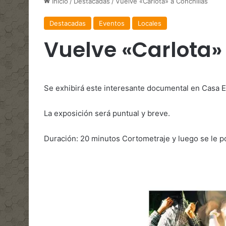
Inicio
/
Destacadas
/
Vuelve «Carlota» a Conchillas
Destacadas
Eventos
Locales
Vuelve «Carlota»
Se exhibirá este interesante documental en Casa E
La exposición será puntual y breve.
Duración: 20 minutos Cortometraje y luego se le po