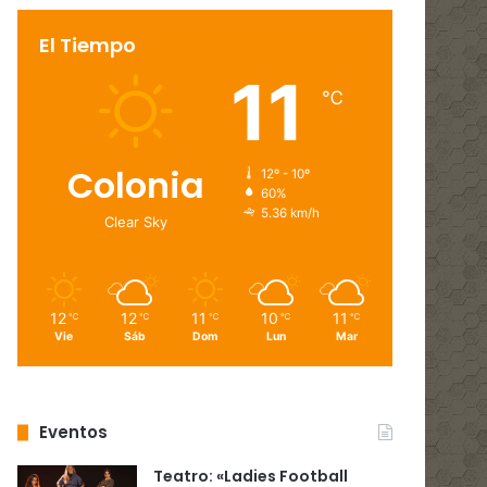
El Tiempo
11
℃
Colonia
12º - 10º
60%
5.36 km/h
Clear Sky
12
12
11
10
11
℃
℃
℃
℃
℃
Vie
Sáb
Dom
Lun
Mar
Eventos
Teatro: «Ladies Football