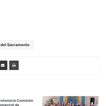
 del Sacramento
ssenger
Compartir por correo electrónico
Imprimir
Colonia la Comisión
amental de