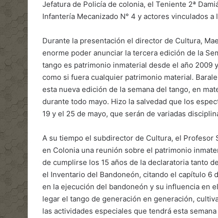
Jefatura de Policía de colonia, el Teniente 2ª Dam
Infantería Mecanizado N° 4 y actores vinculados a l
Durante la presentación el director de Cultura, Ma
enorme poder anunciar la tercera edición de la Se
tango es patrimonio inmaterial desde el año 2009 y
como si fuera cualquier patrimonio material. Barale
esta nueva edición de la semana del tango, en mat
durante todo mayo. Hizo la salvedad que los espect
19 y el 25 de mayo, que serán de variadas disciplina
A su tiempo el subdirector de Cultura, el Profesor 
en Colonia una reunión sobre el patrimonio inmate
de cumplirse los 15 años de la declaratoria tanto
el Inventario del Bandoneón, citando el capítulo 6 d
en la ejecución del bandoneón y su influencia en e
legar el tango de generación en generación, cultiv
las actividades especiales que tendrá esta semana d