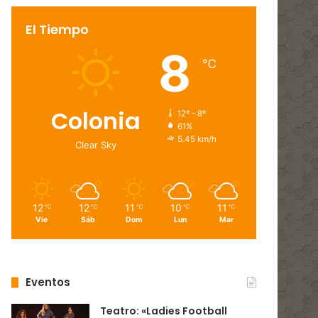
El Tiempo
8
℃
Colonia
12º - 8º
61%
5.45 km/h
Clear Sky
12
12
11
10
11
℃
℃
℃
℃
℃
Vie
Sáb
Dom
Lun
Mar
Eventos
Teatro: «Ladies Football