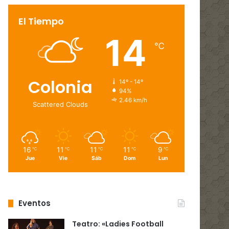
El Tiempo
14
℃
Colonia
14º - 14º
94%
2.46 km/h
Scattered Clouds
16
11
11
11
9
℃
℃
℃
℃
℃
Jue
Vie
Sáb
Dom
Lun
Eventos
Teatro: «Ladies Football