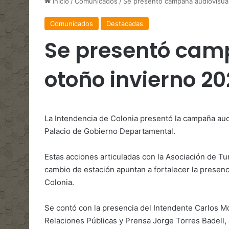
Inicio
/
Comunicados
/
Se presentó campaña audiovisual
Comunicados
Destacadas
Se presentó cam
otoño invierno 2
La Intendencia de Colonia presentó la campaña aud
Palacio de Gobierno Departamental.
Estas acciones articuladas con la Asociación de T
cambio de estación apuntan a fortalecer la presenc
Colonia.
Se contó con la presencia del Intendente Carlos Mor
Relaciones Públicas y Prensa Jorge Torres Badell, 