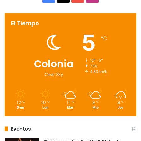
El Tiempo
5
℃
Colonia
12º - 5º
73%
4.83 km/h
Clear Sky
12
10
11
9
9
℃
℃
℃
℃
℃
Dom
Lun
Mar
Mié
Jue
Eventos