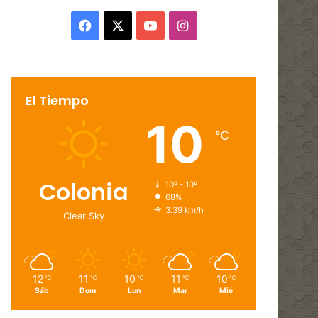
Facebook
X
YouTube
Instagram
El Tiempo
10
℃
Colonia
10º - 10º
68%
3.39 km/h
Clear Sky
12
11
10
11
10
℃
℃
℃
℃
℃
Sáb
Dom
Lun
Mar
Mié