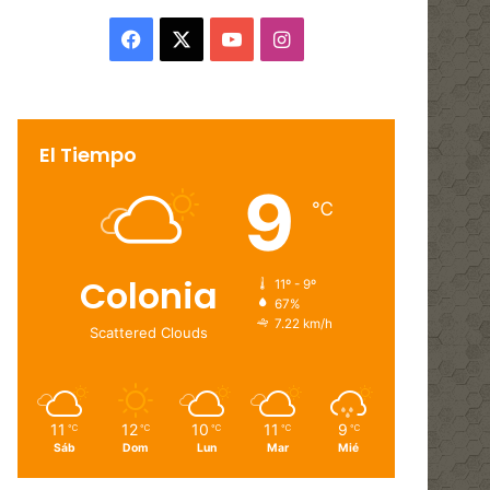
Facebook
X
YouTube
Instagram
El Tiempo
9
℃
Colonia
11º - 9º
67%
7.22 km/h
Scattered Clouds
11
12
10
11
9
℃
℃
℃
℃
℃
Sáb
Dom
Lun
Mar
Mié