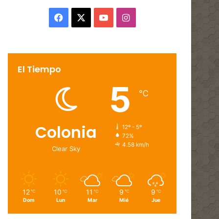
Facebook
X
YouTube
Instagram
El Tiempo
5
℃
Colonia
12º - 5º
72%
4.58 km/h
Clear Sky
12
10
11
9
9
℃
℃
℃
℃
℃
Dom
Lun
Mar
Mié
Jue