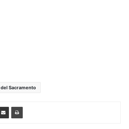
 del Sacramento
ssenger
Compartir por correo electrónico
Imprimir