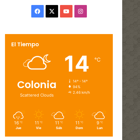
Facebook
X
YouTube
Instagram
El Tiempo
14
℃
Colonia
14º - 14º
94%
2.46 km/h
Scattered Clouds
16
11
11
11
9
℃
℃
℃
℃
℃
Jue
Vie
Sáb
Dom
Lun