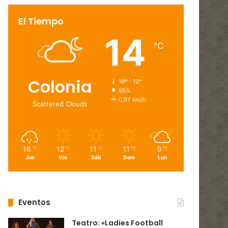
El Tiempo
14
℃
Colonia
16º - 12º
95%
0.97 km/h
Scattered Clouds
16
12
11
11
9
℃
℃
℃
℃
℃
Jue
Vie
Sáb
Dom
Lun
Eventos
Teatro: «Ladies Football