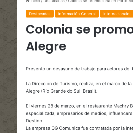
Inicio
/
Destacadas
/
Colonia se promociona en Porto Al
Destacadas
Información General
Internacionales
Colonia se promo
Alegre
Presentó un desayuno de trabajo para actores del
La Dirección de Turismo, realiza, en el marco de l
Alegre (Río Grande do Sul, Brasil).
El viernes 28 de marzo, en el restaurante Machry B
especializada, empresarios de medios, influencers 
Destino.
La empresa QG Comunica fue contratada por la Int