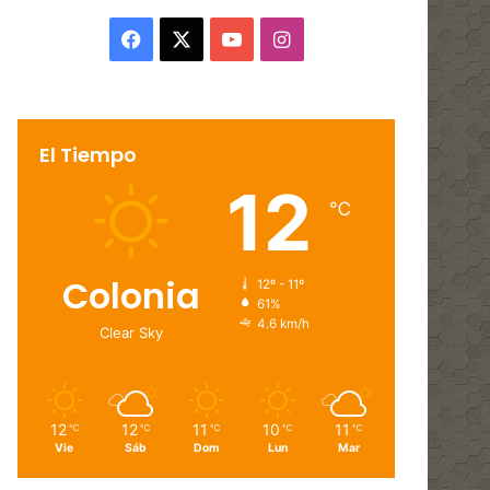
Facebook
X
YouTube
Instagram
El Tiempo
12
℃
Colonia
12º - 11º
61%
4.6 km/h
Clear Sky
12
12
11
10
11
℃
℃
℃
℃
℃
Vie
Sáb
Dom
Lun
Mar