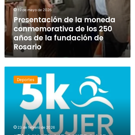
de
Rosario
19 de mayo de 2026
Presentación de la moneda
conmemorativa de los 250
años de la fundación de
Rosario
“5k
MUJER
Deportes
ME
QUIERO
ME
CUIDO”
23 de febrero de 2026