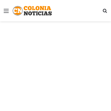
Menú
B